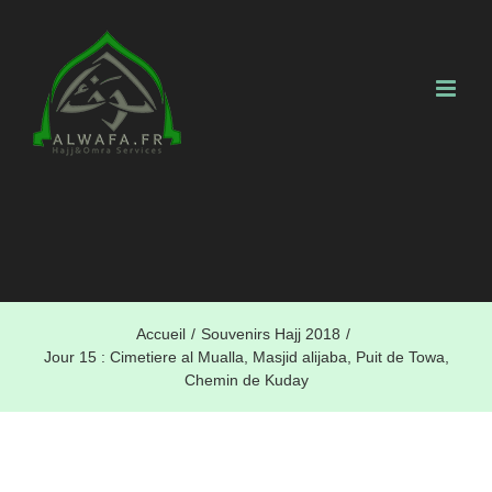
Skip
to
content
Accueil
/
Souvenirs Hajj 2018
/
Jour 15 : Cimetiere al Mualla, Masjid alijaba, Puit de Towa,
Chemin de Kuday