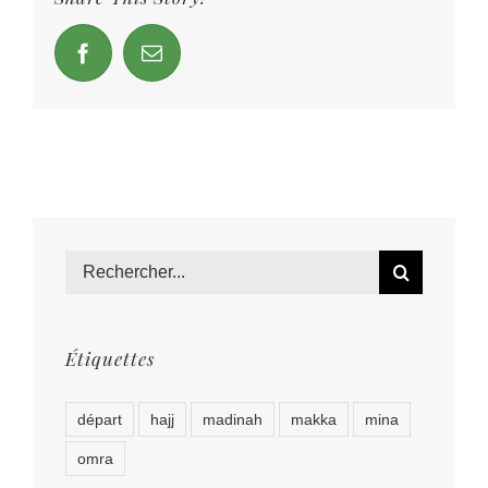
facebook
Email
Rechercher
Étiquettes
départ
hajj
madinah
makka
mina
omra