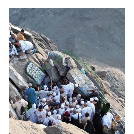
Voir
l'image
agrandie