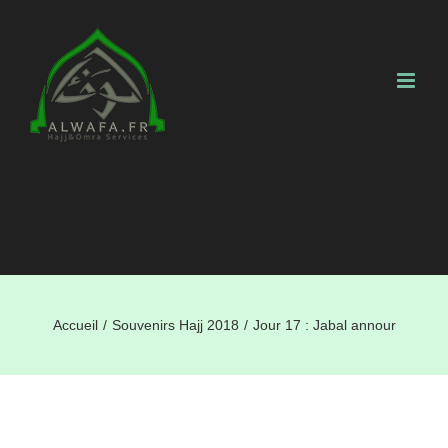
Skip
to
content
Accueil
/
Souvenirs Hajj 2018
/
Jour 17 : Jabal annour